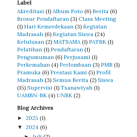
Label
Akreditasi
(1)
Album Foto
(6)
Berita
(6)
Brosur Pendaftaran
(3)
Class Meeting
(1)
Hari Kemerdekaan
(3)
Kegiatan
Madrasah
(6)
Kegiatan Siswa
(24)
Kelulusan
(2)
MATSAMA
(1)
PATBK
(1)
Pelatihan
(1)
Pendaftaran
(1)
Pengumuman
(6)
Perjusami
(1)
Perkemahan
(4)
Perlombaan
(3)
PMR
(1)
Pramuka
(6)
Prestasi Kami
(5)
Profil
Madrasah
(3)
Semua Berita
(2)
Siswa
(15)
Supervisi
(1)
Tsanawiyah
(1)
UAMBN-BK
(4)
UNBK
(2)
Blog Archives
2025
(1)
►
2024
(6)
▼
Juli
(2)
►